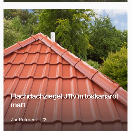
Flachdachziegel J11v in toskanarot
matt
Zur Referenz