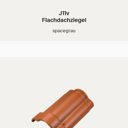
J11v
Flachdachziegel
spacegrau