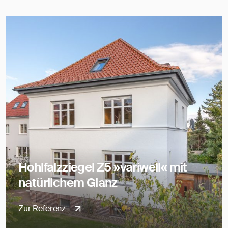
Hohlfalzziegel Z5 »variwell« mit
natürlichem Glanz
Zur Referenz