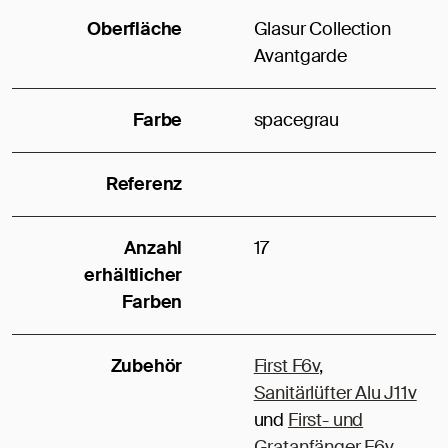
Oberfläche
Glasur Collection
Avantgarde
Farbe
spacegrau
Referenz
Anzahl
17
erhältlicher
Farben
Zubehör
First F6v
,
Sanitärlüfter Alu J11v
und
First- und
Gratanfänger F6v