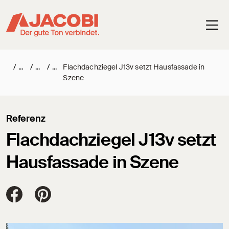
Haup
/
/
/
Flachdachziegel J13v setzt Hausfassade in
Szene
Referenz
Flachdachziegel J13v setzt
Hausfassade in Szene
Jacobi Dachziegel auf FaceBook
Jacobi Dachziegel auf Pinterest