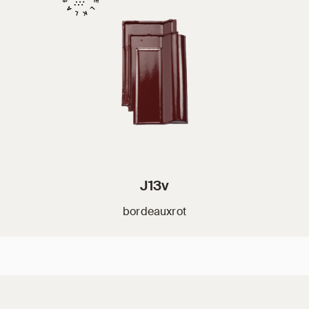
J13v
bordeauxrot