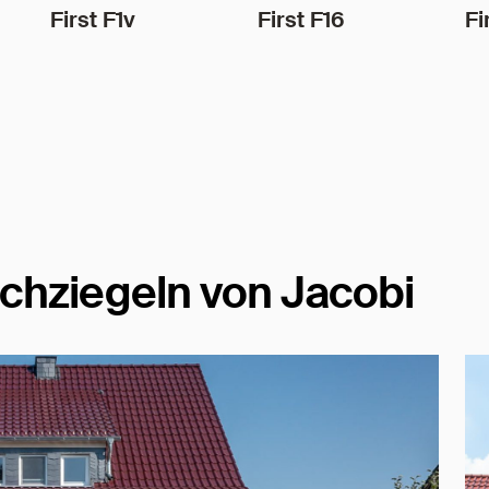
First F1v
First F16
Fi
chziegeln von Jacobi