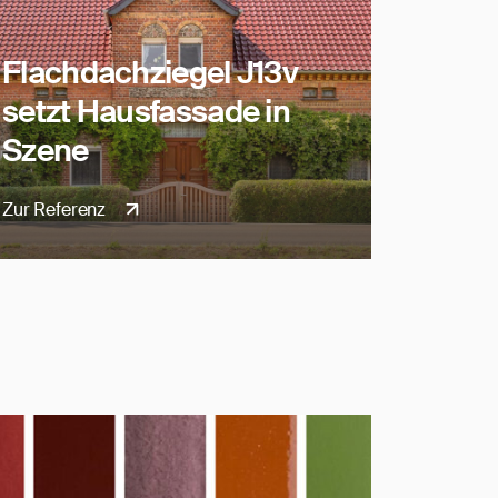
Flachdachziegel J13v
setzt Hausfassade in
Szene
Zur Referenz