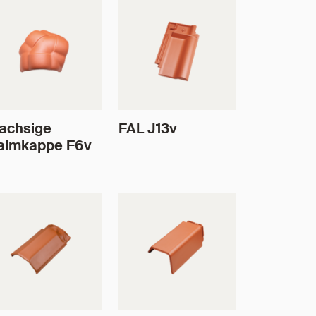
achsige
FAL J13v
almkappe F6v