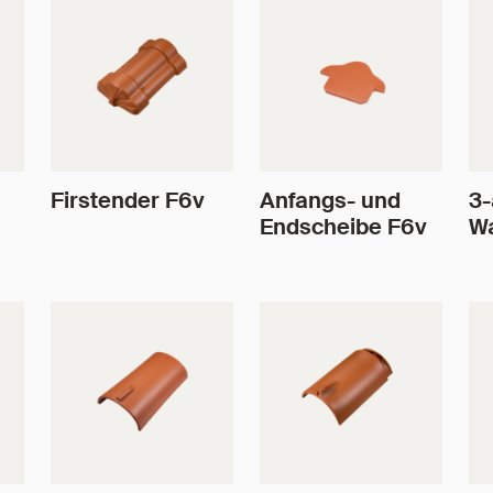
Firstender F6v
Anfangs- und
3-
Endscheibe F6v
W