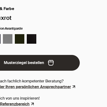
 & Farbe
 Oberfläche / Farbe:
xrot
tion Avantgarde
Musterziegel bestellen
nach fachlich kompetenter Beratung?
hier Ihren persönlichen Ansprechpartner
ich von uns inspirieren!
Referenzbereich