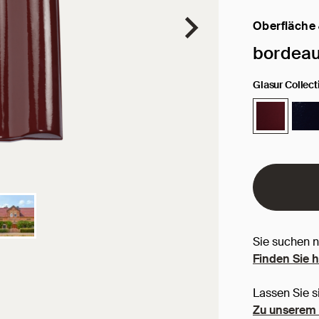
Oberfläche
Ausgewählte
bordeau
Glasur Collec
Sie suchen 
Finden Sie 
Lassen Sie s
Zu unserem 