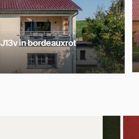
J13v in bordeauxrot