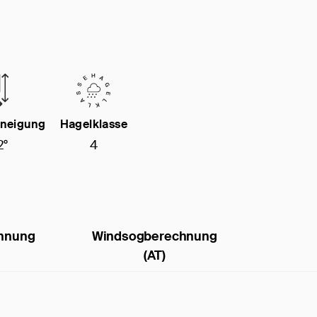
neigung
Hagelklasse
2°
4
hnung
Windsogberechnung
(AT)