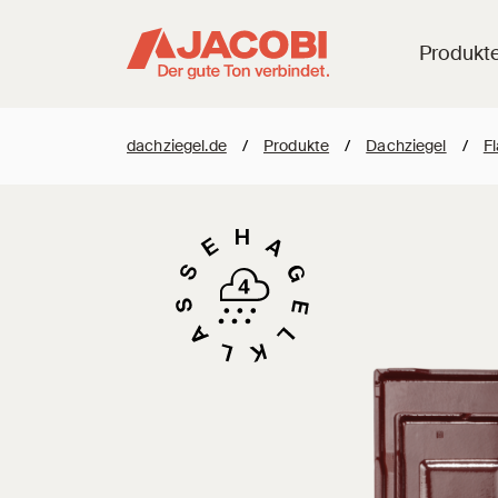
Produkt
dachziegel.de
/
Produkte
/
Dachziegel
/
F