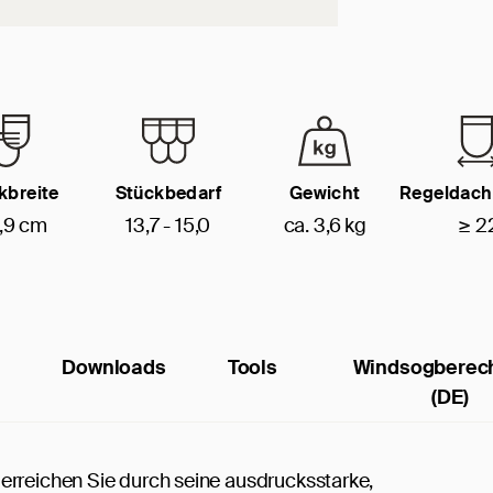
kbreite
Stückbedarf
Gewicht
Regeldach
,9 cm
13,7 - 15,0
ca. 3,6 kg
≥ 2
Downloads
Tools
Windsogberec
(DE)
erreichen Sie durch seine ausdrucksstarke,