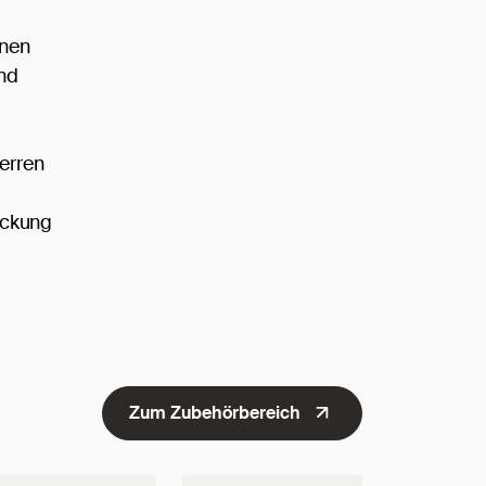
nnen
und
herren
eckung
Zum Zubehörbereich