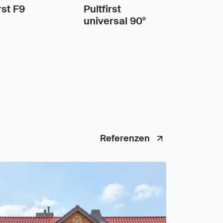
rst F9
Pultfirst
universal 90°
Referenzen