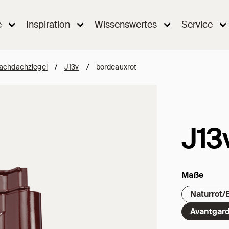
e
Inspiration
Wissenswertes
Service
lachdachziegel
/
J13v
/
bordeauxrot
J13
Maße
Naturrot/
Avantgard