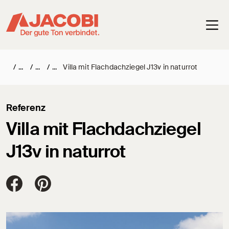
Haup
/
/
/
Villa mit Flachdachziegel J13v in naturrot
Referenz
Villa mit Flachdachziegel
J13v in naturrot
Jacobi Dachziegel auf FaceBook
Jacobi Dachziegel auf Pinterest