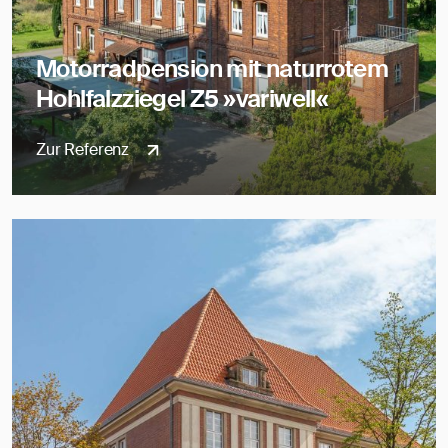
Motorradpension mit naturrotem
Hohlfalzziegel Z5 »variwell«
Zur Referenz