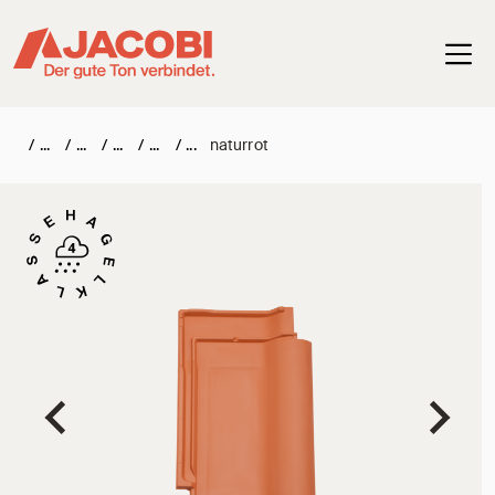
Haup
/
/
/
/
/
naturrot