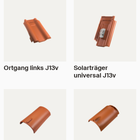
Ortgang links J13v
Solarträger
universal J13v