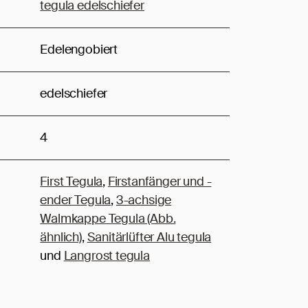
tegula edelschiefer
Edelengobiert
edelschiefer
4
First Tegula
,
Firstanfänger und -
ender Tegula
,
3-achsige
Walmkappe Tegula (Abb.
ähnlich)
,
Sanitärlüfter Alu tegula
und
Langrost tegula