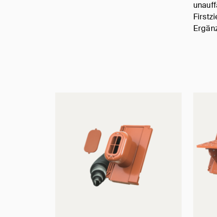
unauff
Firstz
Ergän