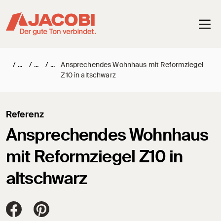
Haup
/
/
/
Ansprechendes Wohnhaus mit Reformziegel
Z10 in altschwarz
Referenz
Ansprechendes Wohnhaus
mit Reformziegel Z10 in
altschwarz
Jacobi Dachziegel auf FaceBook
Jacobi Dachziegel auf Pinterest