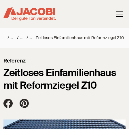
Haup
/
/
/
Zeitloses Einfamilienhaus mit Reformziegel Z10
Referenz
Zeitloses Einfamilienhaus
mit Reformziegel Z10
Jacobi Dachziegel auf FaceBook
Jacobi Dachziegel auf Pinterest