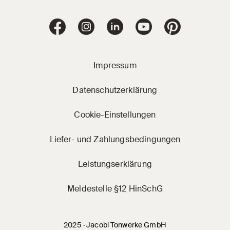
Jacobi Dachziegel 
Jacobi Dachziegel auf Facebook
Jacobi Dachziegel auf Instagram
Jacobi Dachziegel auf Linke
Jacobi Dachziegel a
Jacobi Dachz
Impressum
Datenschutzerklärung
Cookie-Einstellungen
Liefer- und Zahlungsbedingungen
Leistungserklärung
Meldestelle §12 HinSchG
2025 · Jacobi Tonwerke GmbH