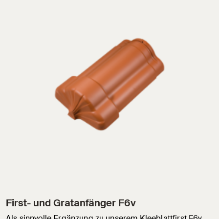
First- und Gratanfänger F6v
Als sinnvolle Ergänzung zu unserem Kleeblattfirst F6v