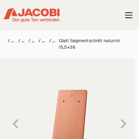
Haup
/
/
/
/
/
Glatt Segmentschnitt naturrot
15,5×38