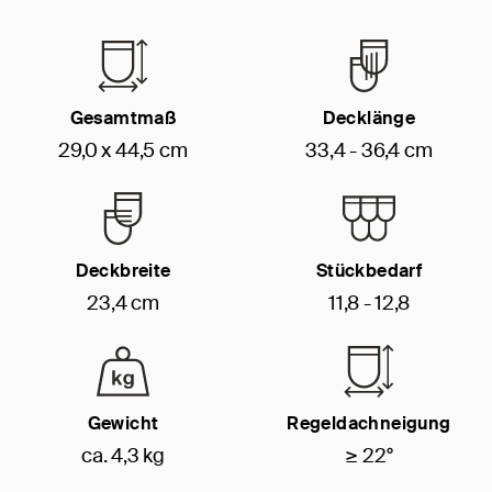
Gesamtmaß
Decklänge
29,0 x 44,5 cm
33,4 - 36,4 cm
Deckbreite
Stückbedarf
23,4 cm
11,8 - 12,8
Gewicht
Regeldachneigung
ca. 4,3 kg
≥ 22°