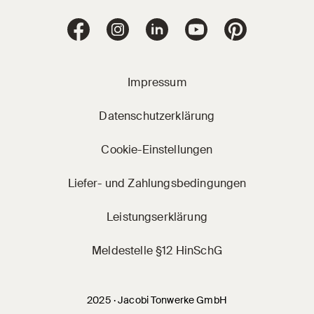
Jacobi Dachziegel 
Jacobi Dachziegel auf Facebook
Jacobi Dachziegel auf Instagram
Jacobi Dachziegel auf Linke
Jacobi Dachziegel a
Jacobi Dachz
Impressum
Datenschutzerklärung
Cookie-Einstellungen
Liefer- und Zahlungsbedingungen
Leistungserklärung
Meldestelle §12 HinSchG
2025 · Jacobi Tonwerke GmbH