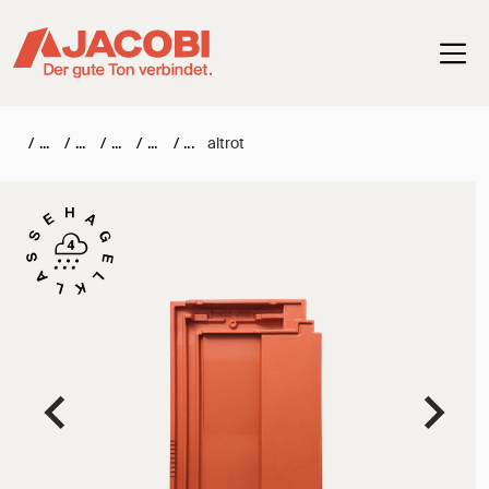
Haup
/
/
/
/
/
altrot