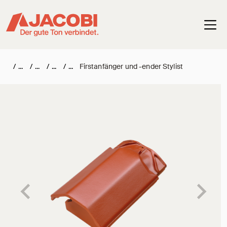
Haup
/
/
/
/
Firstanfänger und -ender Stylist