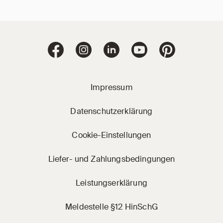
Jacobi Dachziegel 
Jacobi Dachziegel auf Facebook
Jacobi Dachziegel auf Instagram
Jacobi Dachziegel auf Linke
Jacobi Dachziegel a
Jacobi Dachz
Impressum
Datenschutzerklärung
Cookie-Einstellungen
Liefer- und Zahlungsbedingungen
Leistungserklärung
Meldestelle §12 HinSchG