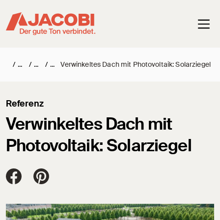
Haup
/
/
/
Verwinkeltes Dach mit Photovoltaik: Solarziegel
Referenz
Verwinkeltes Dach mit
Photovoltaik: Solarziegel
Jacobi Dachziegel auf FaceBook
Jacobi Dachziegel auf Pinterest