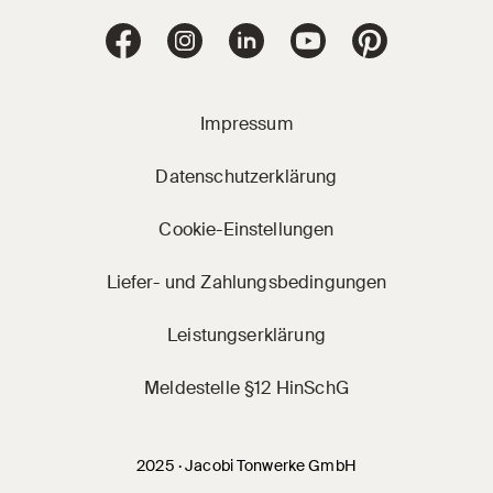
Jacobi Dachziegel 
Jacobi Dachziegel auf Facebook
Jacobi Dachziegel auf Instagram
Jacobi Dachziegel auf Linke
Jacobi Dachziegel a
Jacobi Dachz
Impressum
Datenschutzerklärung
Cookie-Einstellungen
Liefer- und Zahlungsbedingungen
Leistungserklärung
Meldestelle §12 HinSchG
2025 · Jacobi Tonwerke GmbH