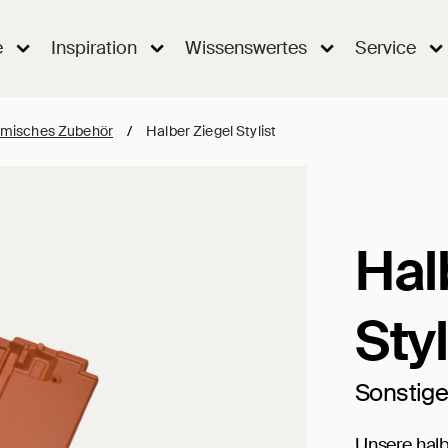
e
Inspiration
Wissenswertes
Service
misches Zubehör
/
Halber Ziegel Stylist
Hal
Styl
Sonstig
Unsere halbe