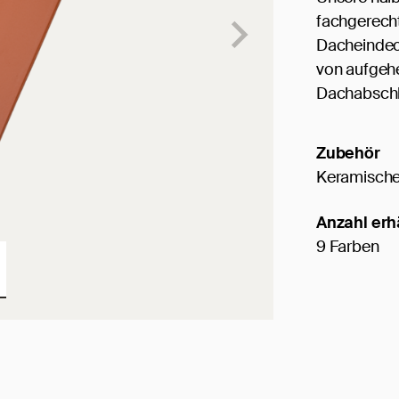
fachgerech
Dacheindeck
von aufgehe
Dachabschl
Zubehör
Keramische
Anzahl erh
9 Farben