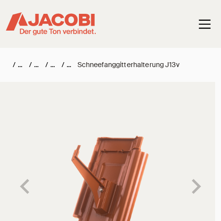
Haup
/
/
/
/
Schneefanggitterhalterung J13v