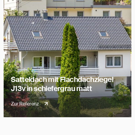
Satteldach mit Flachdachziegel
J13v in schiefergrau matt
Zur Referenz