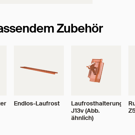
passendem Zubehör
erhalterung
Endlos-Laufrost
Laufrosthalterung
Ru
J13v (Abb.
Z
ähnlich)