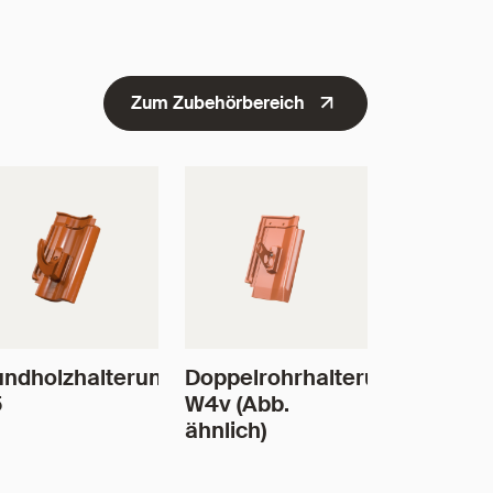
Zum Zubehörbereich
ndholzhalterung
Doppelrohrhalterung
5
W4v (Abb.
ähnlich)