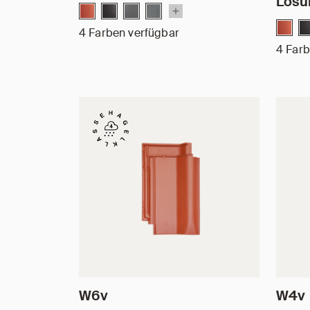
Lösu
4 Farben verfügbar
4 Farb
W6v
W4v