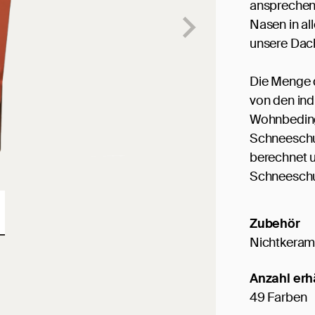
ansprechend
Nasen in all
unsere Dach
Die Menge 
von den in
Wohnbeding
Schneeschu
berechnet 
Schneeschu
Zubehör
Nichtkeram
Anzahl erh
49 Farben