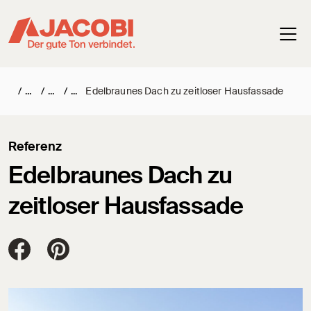
Haup
/
/
/
Edelbraunes Dach zu zeitloser Hausfassade
Referenz
Edelbraunes Dach zu
zeitloser Hausfassade
Jacobi Dachziegel auf FaceBook
Jacobi Dachziegel auf Pinterest