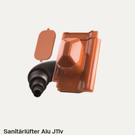
Sanitärlüfter Alu J11v