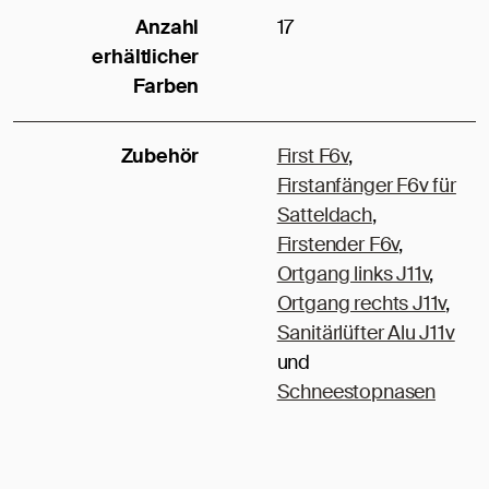
Anzahl
17
erhältlicher
Farben
Zubehör
First F6v
,
Firstanfänger F6v für
Satteldach
,
Firstender F6v
,
Ortgang links J11v
,
Ortgang rechts J11v
,
Sanitärlüfter Alu J11v
und
Schneestopnasen