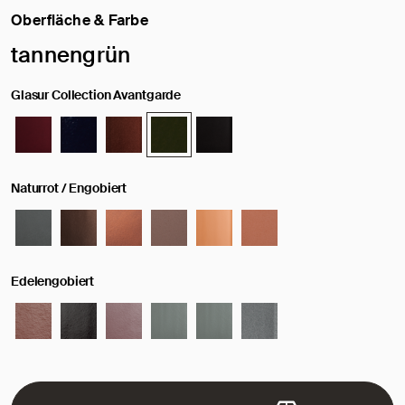
Oberfläche & Farbe
Ausgewählte Oberfläche / Farbe:
tannengrün
Glasur Collection Avantgarde
Naturrot / Engobiert
Edelengobiert