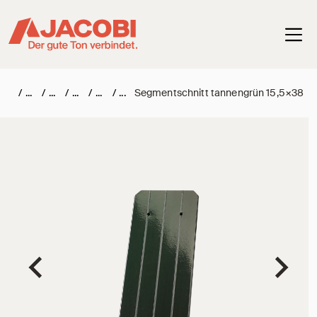
Haup
/
/
/
/
/
Segmentschnitt tannengrün 15,5×38