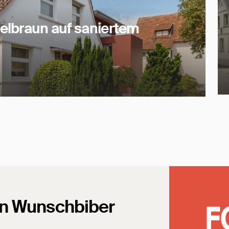
kelbraun auf saniertem
en Wunschbiber