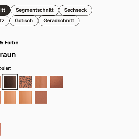
itt
Segmentschnitt
Sechseck
tz
Gotisch
Geradschnitt
 & Farbe
 Oberfläche / Farbe:
raun
obiert