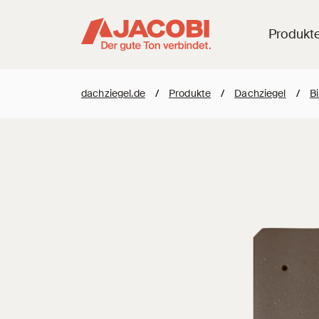
Produkt
dachziegel.de
/
Produkte
/
Dachziegel
/
B