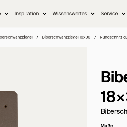
e
Inspiration
Wissenswertes
Service
iberschwanzziegel
/
Biberschwanzziegel 18x38
/
Rundschnitt d
Bib
18×
Bibersc
Maße