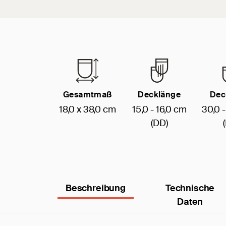
Gesamtmaß
Decklänge
Dec
18,0 x 38,0 cm
15,0 - 16,0 cm
30,0 
(DD)
Beschreibung
Technische
Daten