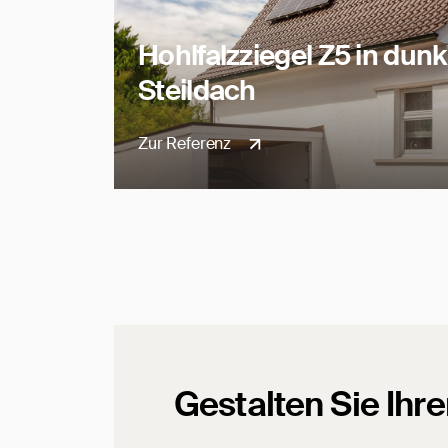
Hohlfalzziegel Z5 in dun
Steildach
Zur Referenz
Gestalten Sie Ihr