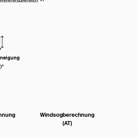
neigung
0°
hnung
Windsogberechnung
(AT)