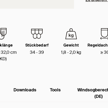
klänge
Stückbedarf
Gewicht
Regeldach
- 32,0 cm
34 - 39
1,8 - 2,0 kg
≥ 3
(KD)
Downloads
Tools
Windsogberec
(DE)