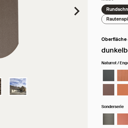
Rundschn
Rautenspi
Oberfläche
Ausgewählte
dunkelb
Naturrot / Eng
Sonderserie