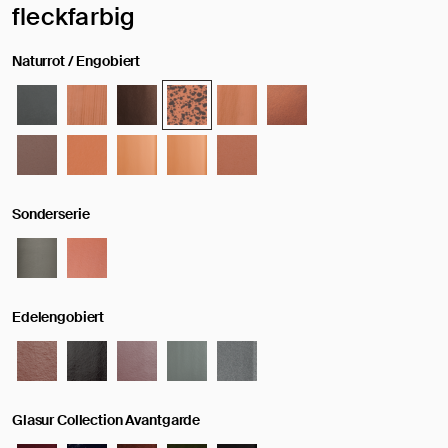
Ausgewählte Oberfläche / Farbe:
fleckfarbig
Naturrot / Engobiert
Sonderserie
Edelengobiert
Glasur Collection Avantgarde