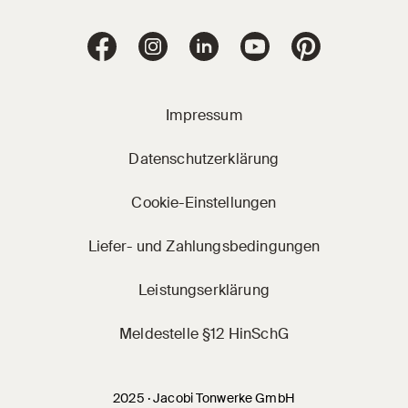
Jacobi Dachziegel 
Jacobi Dachziegel auf Facebook
Jacobi Dachziegel auf Instagram
Jacobi Dachziegel auf Linke
Jacobi Dachziegel a
Jacobi Dachz
Impressum
Datenschutzerklärung
Cookie-Einstellungen
Liefer- und Zahlungsbedingungen
Leistungserklärung
Meldestelle §12 HinSchG
2025 · Jacobi Tonwerke GmbH