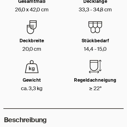
Gesamtmaß
Decklänge
26,0 x 42,0 cm
33,3 - 34,8 cm
Deckbreite
Stückbedarf
20,0 cm
14,4 - 15,0
Gewicht
Regeldachneigung
ca. 3,3 kg
≥ 22°
Beschreibung