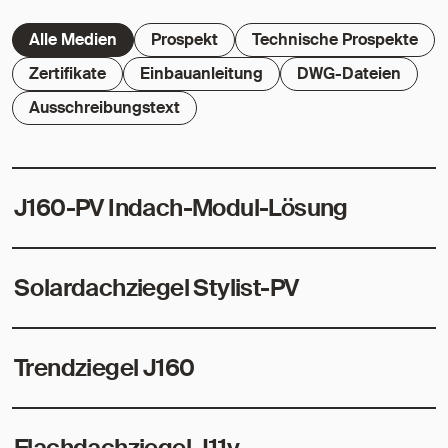
Alle Medien
Prospekt
Technische Prospekte
Zertifikate
Einbauanleitung
DWG-Dateien
Ausschreibungstext
J160-PV Indach-Modul-Lösung
Solardachziegel Stylist-PV
Trendziegel J160
Flachdachziegel J11v